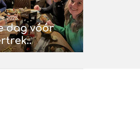
ec 2025
e dag vóór
rtrek..