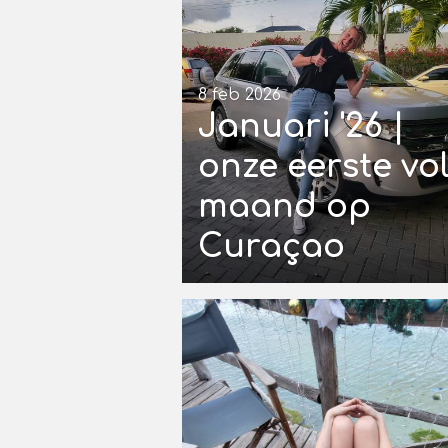
8 feb 2026
Januari '26 |
onze eerste vol
maand op
Curaçao