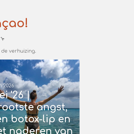
açao!
🦩
de verhuizing.
n 2026
i '26 |
rootste angst,
n botox-lip en
et naderen van