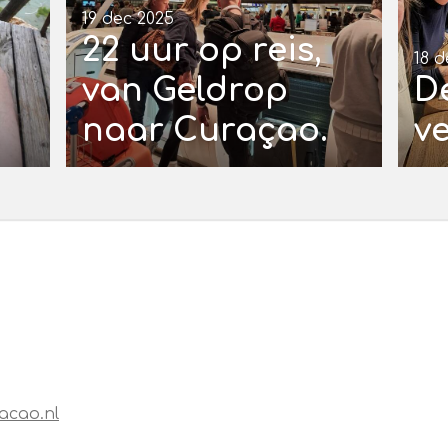
19 dec 2025
22 uur op reis,
18 d
van Geldrop
D
naar Curaçao.
ve
acao.nl