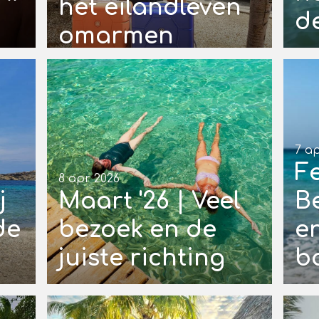
het eilandleven
de
omarmen
7 a
Fe
8 apr 2026
j
Maart '26 | Veel
B
de
bezoek en de
e
juiste richting
b