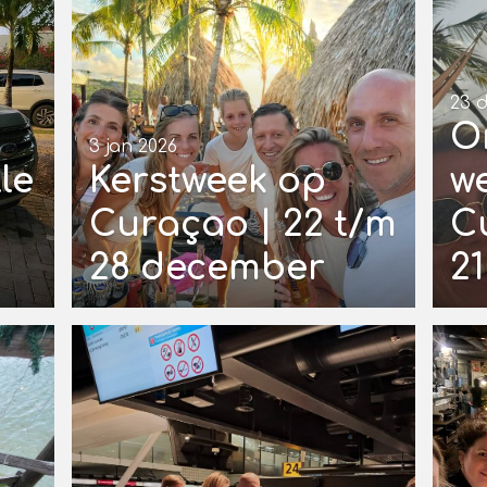
23 
O
3 jan 2026
le
Kerstweek op
w
Curaçao | 22 t/m
C
28 december
2