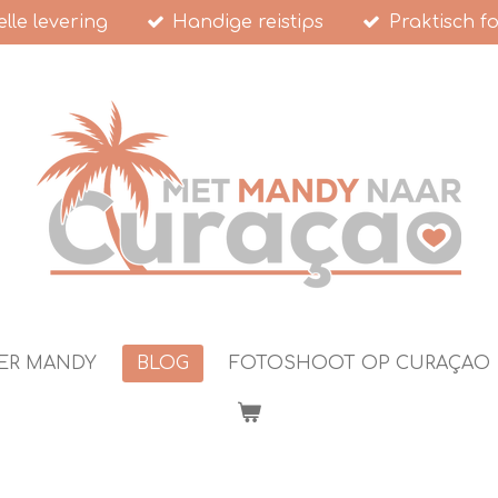
lle levering
Handige reistips
Praktisch f
ER MANDY
BLOG
FOTOSHOOT OP CURAÇAO