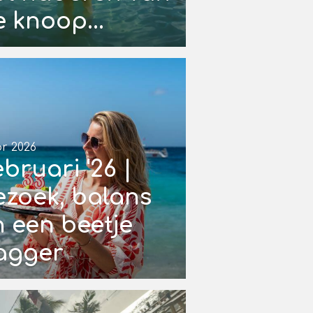
 knoop...
pr 2026
bruari '26 |
ezoek, balans
n een beetje
agger