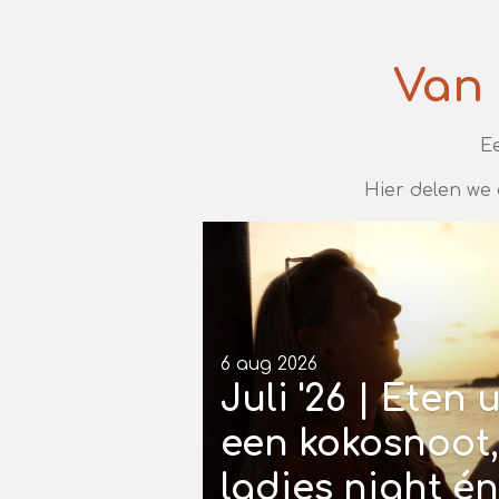
Van 
E
Hier delen we
6 aug 2026
Juli '26 | Eten u
een kokosnoot,
ladies night én 