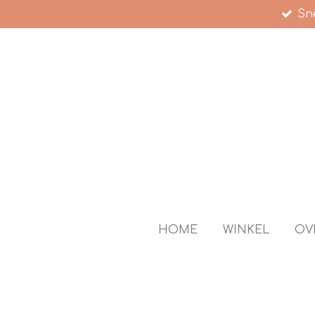
Sne
Ga
direct
naar
de
hoofdinhoud
HOME
WINKEL
OV