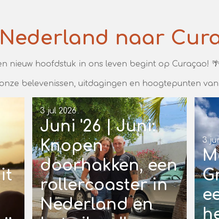
Nederland naar Cur
en nieuw hoofdstuk in ons leven begint op Curaçao! 🌴
 onze belevenissen, uitdagingen en hoogtepunten van 
3 jul 2026
Juni '26 | Juni:
3 ju
Knopen
Me
doorhakken, een
it
G
rollercoaster in
ee
Nederland en
..
h