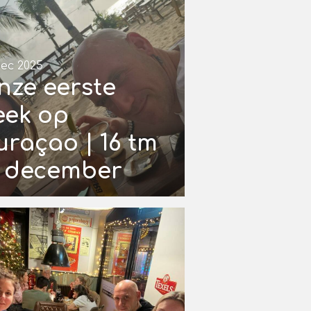
dec 2025
nze eerste
eek op
uraçao | 16 tm
1 december