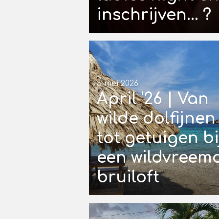
inschrijven... ?
5 mei 2026
April '26 | Van
wilde dolfijnen
tot getuigen bi
een wildvreem
bruiloft