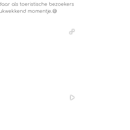
daar als toeristische bezoekers
el indrukwekkend momentje.😅