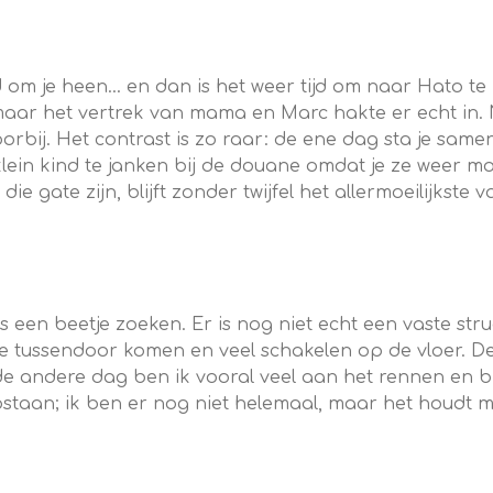
om je heen... en dan is het weer tijd om naar Hato te 
maar het vertrek van mama en Marc hakte er echt in. 
rbij. Het contrast is zo raar: de ene dag sta je samen
klein kind te janken bij de douane omdat je ze weer mo
ie gate zijn, blijft zonder twijfel het allermoeilijkste 
 een beetje zoeken. Er is nog niet echt een vaste str
die tussendoor komen en veel schakelen op de vloer. De
e andere dag ben ik vooral veel aan het rennen en br
staan; ik ben er nog niet helemaal, maar het houdt me