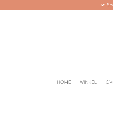
Sne
Ga
direct
naar
de
hoofdinhoud
HOME
WINKEL
OV