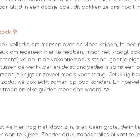
r altijd in een doosje doe.. dit pakken ze ons nooit m
zoek 🥂
ok volledig om mensen over de vloer krijgen, te begi
 leuk om iedereen hier te hebben, maar het vraagt ook
terecht!) volop in de vakantiemodus staan, gaat je eig
tussen de werkvloer en de strandbedjes is soms een be
maar je krijgt er zoveel moois voor terug. Gelukkig ha
odat we ook echt samen op pad konden. En hoewel ik
e traan en elke gulden meer dan waard! 🩵
at we hier nog niet klaar zijn, is er. Geen grote, defini
 aan te kijken. Zonder druk, zonder alles al vast te l