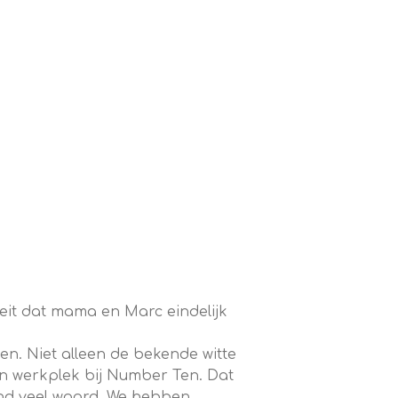
feit dat mama en Marc eindelijk
016 naar uitgekeken! 😍
ien. Niet alleen de bekende witte
ijn werkplek bij Number Ten. Dat
end veel waard. We hebben