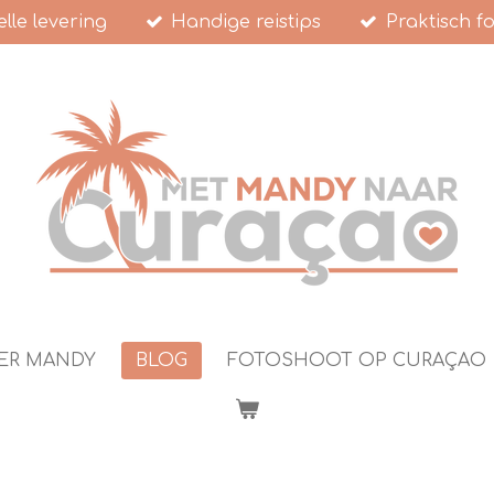
lle levering
Handige reistips
Praktisch f
ER MANDY
BLOG
FOTOSHOOT OP CURAÇAO