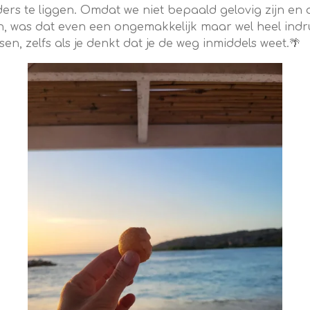
ders te liggen. Omdat we niet bepaald gelovig zijn en 
den, was dat even een ongemakkelijk maar wel he
elfs als je denkt dat je de weg inmiddels weet.🌴