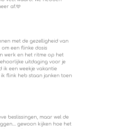
eer af.🩵
nnen met de gezelligheid van
 om een flinke dosis
en werk en het ritme op het
hoorlijke uitdaging voor je
d ik een weekje vakantie
 flink heb staan janken toen
tieve beslissingen, maar wel de
eggen... gewoon kijken hoe het