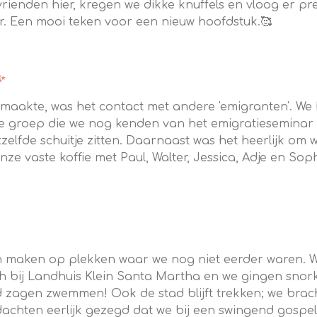
vrienden hier, kregen we dikke knuffels en vloog er p
r. Een mooi teken voor een nieuw hoofdstuk.🥰
✨
aakte, was het contact met andere 'emigranten'. We
e groep die we nog kenden van het emigratieseminar i
zelfde schuitje zitten. Daarnaast was het heerlijk om w
onze vaste koffie met Paul, Walter, Jessica, Adje en Sop
n maken op plekken waar we nog niet eerder waren. We
ch bij Landhuis Klein Santa Martha en we gingen snor
d zagen zwemmen! Ook de stad blijft trekken; we br
achten eerlijk gezegd dat we bij een swingend gospe