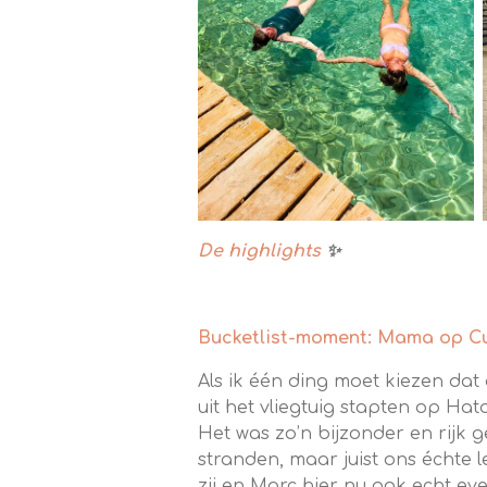
De highlights
✨
Bucketlist-moment: Mama op C
Als ik één ding moet kiezen dat
uit het vliegtuig stapte
Het was zo’n bijzonder en rijk g
stranden, maar juist ons échte l
zij en Marc hier nu ook echt e