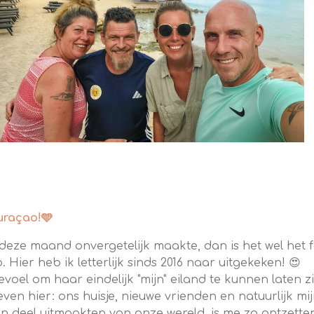
uraçao!🩵
 deze maand onvergetelijk maakte, dan is het wel het 
n op Hato. Hier heb ik letterlijk sinds 2
evoel om haar eindelijk "mijn" eiland te kunnen laten z
even hier: ons huisje, nieuwe vrienden en natuurlijk m
ven deel uitmaakten van onze wereld, is me zo ontzett