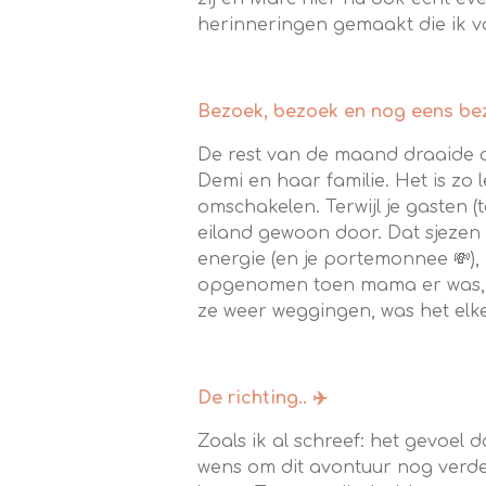
herinneringen gemaakt die ik voo
Bezoek, bezoek en nog eens be
De rest van de maand draaide o
Demi en haar familie. Het is zo
omschakelen. Terwijl je gasten (
eiland gewoon door. Dat sjezen 
energie (en je portemonnee 💸), 
opgenomen toen mama er was, z
ze weer weggingen, was het elk
De richting.. ✈️
Zoals ik al schreef: het gevoel d
wens om dit avontuur nog verder