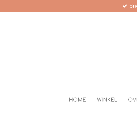
Sne
Ga
direct
naar
de
hoofdinhoud
HOME
WINKEL
OV