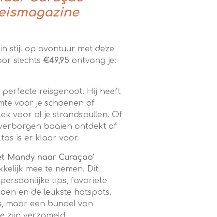
Reismagazine
n stijl op avontuur met deze
oor slechts
€49,95
ontvang je:
uw perfecte reisgenoot. Hij heeft
mte voor je schoenen of
ek voor al je strandspullen. Of
 verborgen baaien ontdekt of
as is er klaar voor.
et Mandy naar Curaçao'
kelijk mee te nemen. Dit
ersoonlijke tips, favoriete
nden en de leukste hotspots.
s, maar een bundel van
e zijn verzameld.