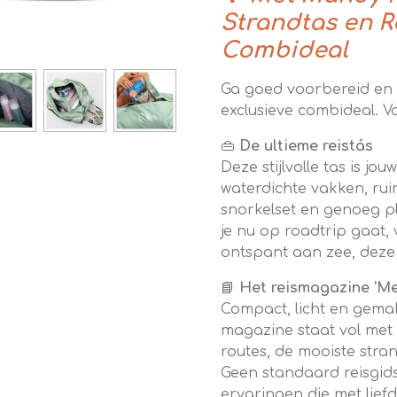
Strandtas en 
Combideal
Ga goed voorbereid en i
exclusieve combideal. V
👜
De ultieme reistás
Deze stijlvolle tas is jo
waterdichte vakken, rui
snorkelset en genoeg pl
je nu op roadtrip gaat,
ontspant aan zee, deze t
📘
Het reismagazine 'M
Compact, licht en gemak
magazine staat vol met p
routes, de mooiste stra
Geen standaard reisgid
ervaringen die met liefd