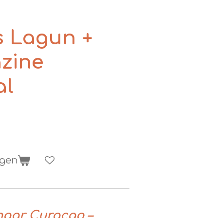
s Lagun +
zine
al
agen
aar Curaçao –