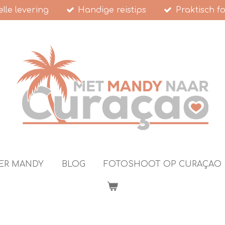
lle levering
Handige reistips
Praktisch f
ER MANDY
BLOG
FOTOSHOOT OP CURAÇAO