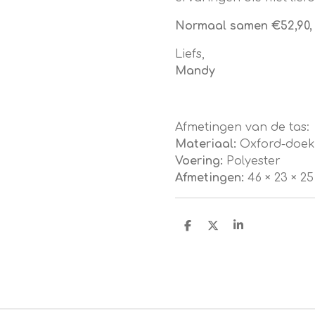
Normaal samen €52,90, 
Liefs,
Mandy
Afmetingen van de tas:
Materiaal:
Oxford-doek 
Voering:
Polyester
Afmetingen:
46 × 23 × 2
D
D
S
e
e
h
l
e
a
e
l
r
n
e