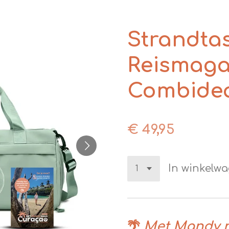
Strandta
Reismaga
Combide
€ 49,95
In winkelw
🌴
Met Mandy n